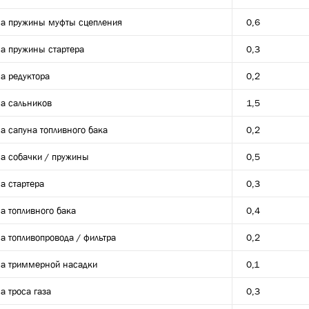
а пружины муфты сцепления
0,6
а пружины стартера
0,3
а редуктора
0,2
а сальников
1,5
а сапуна топливного бака
0,2
а собачки / пружины
0,5
а стартера
0,3
а топливного бака
0,4
а топливопровода / фильтра
0,2
а триммерной насадки
0,1
а троса газа
0,3