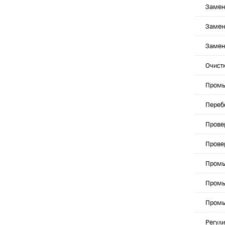
Замен
Замен
Замен
Очист
Промы
Переб
Прове
Прове
Промы
Промы
Промы
Регул