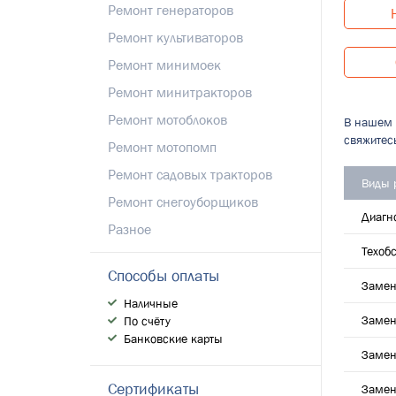
Ремонт генераторов
Ремонт культиваторов
Ремонт минимоек
Ремонт минитракторов
Ремонт мотоблоков
В нашем 
свяжитес
Ремонт мотопомп
Ремонт садовых тракторов
Виды 
Ремонт снегоуборщиков
Диагн
Разное
Техоб
Способы оплаты
Замен
Наличные
Замен
По счёту
Банковские карты
Замен
Сертификаты
Замен