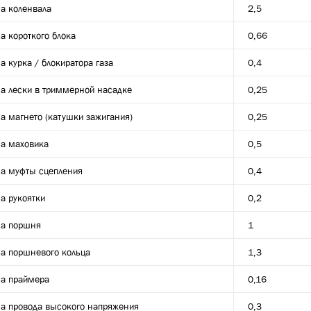
а коленвала
2,5
а короткого блока
0,66
а курка / блокиратора газа
0,4
а лески в триммерной насадке
0,25
а магнето (катушки зажигания)
0,25
а маховика
0,5
а муфты сцепления
0,4
а рукоятки
0,2
а поршня
1
а поршневого кольца
1,3
а праймера
0,16
а провода высокого напряжения
0,3