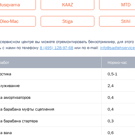
Husqvarna
KAAZ
MTD
Oleo-Mac
Stiga
Stihl
сервисном центре вы можете отремонтировать бензотриммер, для этого
ь с нами по телефону
8 (495) 128-97-68
или по e-mail:
info@sadtehservice
работ
Нормо-час
остика
0,5-1
служивание
2,4
а амортизаторов
0,4
а барабана муфты сцепления
0,4
а барабана стартера
0,3
а вала
0,6