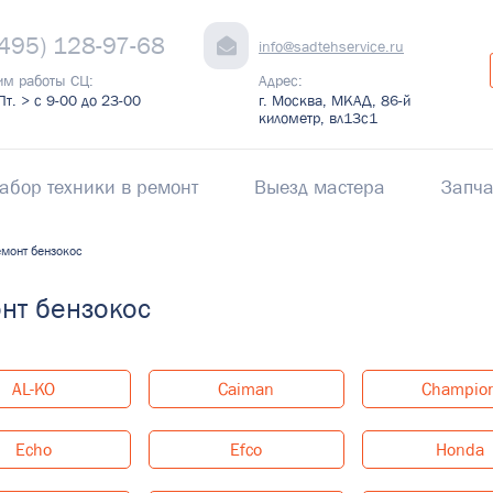
(495) 128-97-68
info@sadtehservice.ru
им работы СЦ:
Адрес:
Пт. > с 9-00 до 23-00
г. Москва, МКАД, 86-й
километр, вл13с1
абор техники в ремонт
Выезд мастера
Запча
монт бензокос
нт бензокос
AL-KO
Caiman
Champio
Echo
Efco
Honda