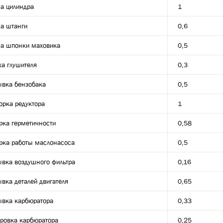
а цилиндра
1
а штанги
0,6
а шпонки маховика
0,5
ка глушителя
0,3
вка бензобака
0,5
орка редуктора
1
рка герметичности
0,58
рка работы маслонасоса
0,5
вка воздушного фильтра
0,16
вка деталей двигателя
0,65
вка карбюратора
0,33
ировка карбюратора
0,25