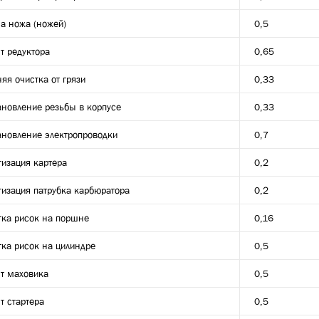
а ножа (ножей)
0,5
т редуктора
0,65
яя очистка от грязи
0,33
ановление резьбы в корпусе
0,33
ановление электропроводки
0,7
тизация картера
0,2
тизация патрубка карбюратора
0,2
тка рисок на поршне
0,16
тка рисок на цилиндре
0,5
т маховика
0,5
т стартера
0,5