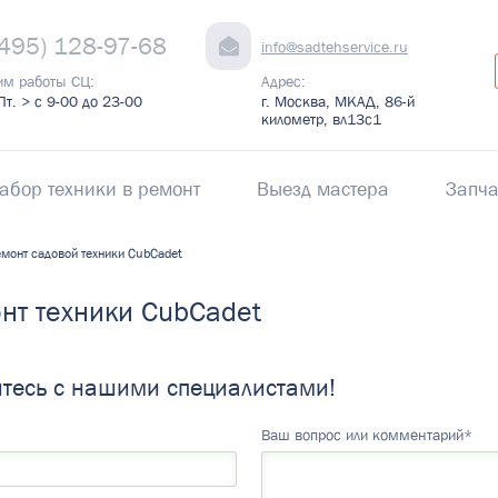
(495) 128-97-68
info@sadtehservice.ru
им работы СЦ:
Адрес:
Пт. > с 9-00 до 23-00
г. Москва, МКАД, 86-й
километр, вл13с1
абор техники в ремонт
Выезд мастера
Запча
монт садовой техники CubCadet
нт техники CubCadet
тесь с нашими специалистами!
Ваш вопрос или комментарий*