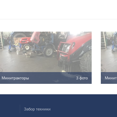
Минитракторы
3 фото
Минит
Забор техники